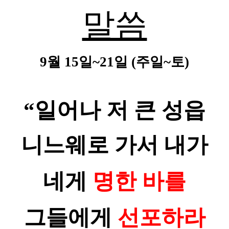
말씀
9
월
15
일
~21
일
(
주일
~
토
)
“
일어나 저 큰 성읍
니느웨로 가서 내가
네게
명한 바를
그들에게
선포하라