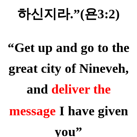
하신지라
.”(
욘
3:2)
“Get up and go to the
great city of Nineveh,
and
deliver the
message
I have given
you”