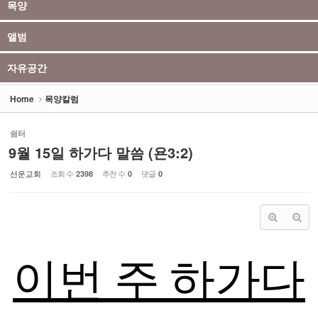
목양
앨범
자유공간
Home
목양칼럼
쉼터
9월 15일 하가다 말씀 (욘3:2)
선운교회
조회 수
추천 수
댓글
2398
0
0
이번 주 하가다