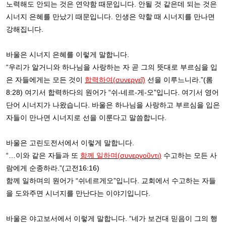
노력해도 안되는 것은 연약함 때문입니다
.
안될 것 같은데 되는 것은
시너지 은혜를 만났기 때문입니다
.
인생은 약할 때 시너지를 만나면
강해집니다
.
바울은 시너지 은혜를 이렇게 말합니다
.
“
우리가 알거니와 하나님을 사랑하는 자 곧 그의 뜻대로 부르심을 입
은 자들에게는 모든 것이
합력하여
(
συνεργε
ῖ)
선을 이루느니라
.”(
롬
8:28)
여기서
합력하다의 원어가
“
쉬
-
네르
-
게
-
오
”
입니다
.
여기서 영어
단어 시너지가 나왔습니다
.
바울은 하나님을 사랑하고 부르심을 입은
자들이 만나면 시너지로 선을 이룬다고 말씀합니다
.
바울은 고린도전서에서 이렇게 말합니다
.
“
…
이와 같은 자들과 또
함께 일하며
(
συνεργο
ῦ
ντι
)
수고하는 모든 사
람에게 순종하라
.”(
고전
16:16)
함께 일하며의 원어가
“
쉬네르게오
”
입니다
.
교회에서 수고하는 자들
을 도와주면 시너지를 만난다는 이야기입니다
.
바울은 야고보서에서 이렇게 말합니다
.
“
네가 보건대 믿음이 그의 행