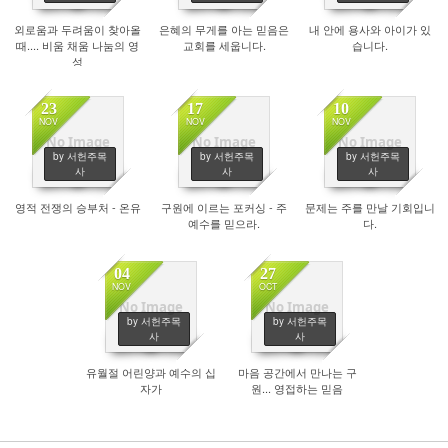
외로움과 두려움이 찾아올
은혜의 무게를 아는 믿음은
내 안에 용사와 아이가 있
때.... 비움 채움 나눔의 영
교회를 세웁니다.
습니다.
성
23
17
10
NOV
NOV
NOV
No Image
No Image
No Image
by 서헌주목
by 서헌주목
by 서헌주목
1937
1773
1922
사
사
사
영적 전쟁의 승부처 - 온유
구원에 이르는 포커싱 - 주
문제는 주를 만날 기회입니
예수를 믿으라.
다.
04
27
NOV
OCT
No Image
No Image
by 서헌주목
by 서헌주목
1850
1890
사
사
유월절 어린양과 예수의 십
마음 공간에서 만나는 구
자가
원... 영접하는 믿음