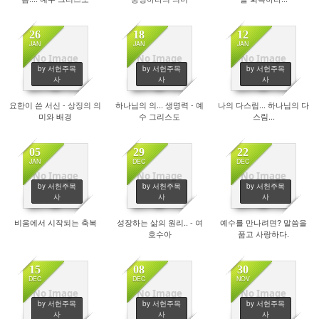
26
18
12
JAN
JAN
JAN
No Image
No Image
No Image
by 서헌주목
by 서헌주목
by 서헌주목
1794
1901
1743
사
사
사
요한이 쓴 서신 - 상징의 의
하나님의 의... 생명력 - 예
나의 다스림... 하나님의 다
미와 배경
수 그리스도
스림...
05
29
22
JAN
DEC
DEC
No Image
No Image
No Image
by 서헌주목
by 서헌주목
by 서헌주목
1845
1806
1928
사
사
사
비움에서 시작되는 축복
성장하는 삶의 원리.. - 여
예수를 만나려면? 말씀을
호수아
품고 사랑하다.
15
08
30
DEC
DEC
NOV
No Image
No Image
No Image
by 서헌주목
by 서헌주목
by 서헌주목
1833
1853
1789
사
사
사