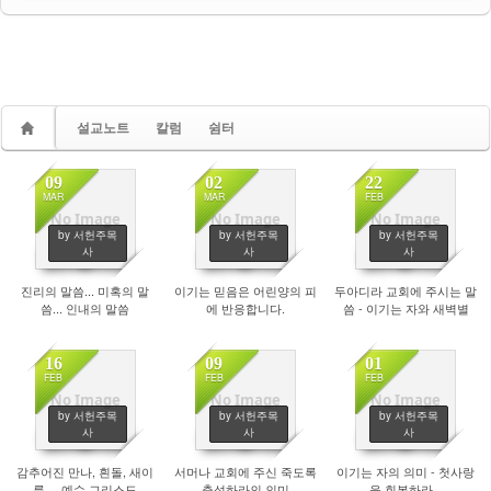
설교노트
칼럼
쉼터
09
02
22
MAR
MAR
FEB
No Image
No Image
No Image
by 서헌주목
by 서헌주목
by 서헌주목
1960
1917
2074
사
사
사
진리의 말씀... 미혹의 말
이기는 믿음은 어린양의 피
두아디라 교회에 주시는 말
씀... 인내의 말씀
에 반응합니다.
씀 - 이기는 자와 새벽별
16
09
01
FEB
FEB
FEB
No Image
No Image
No Image
by 서헌주목
by 서헌주목
by 서헌주목
1849
1814
1883
사
사
사
감추어진 만나, 흰돌, 새이
서머나 교회에 주신 죽도록
이기는 자의 의미 - 첫사랑
름.... 예수 그리스도
충성하라의 의미
을 회복하라...