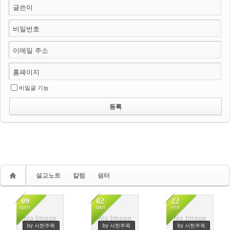
글쓴이
비밀번호
이메일 주소
홈페이지
비밀글 기능
설교노트
칼럼
쉼터
09
02
22
MAR
MAR
FEB
No Image
No Image
No Image
by 서헌주목
by 서헌주목
by 서헌주목
1967
1923
2085