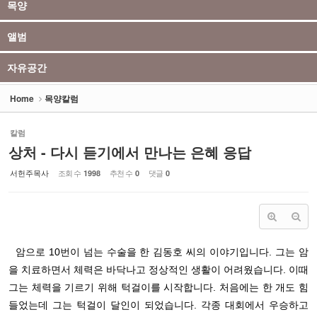
목양
앨범
자유공간
Home
목양칼럼
칼럼
상처 - 다시 듣기에서 만나는 은혜 응답
서헌주목사
조회 수
추천 수
댓글
1998
0
0
암으로
10
번이 넘는 수술을 한 김동호 씨의 이야기입니다
.
그는 암
을 치료하면서 체력은 바닥나고 정상적인 생활이 어려웠습니다
.
이때
그는 체력을 기르기 위해 턱걸이를 시작합니다
.
처음에는 한 개도 힘
들었는데 그는 턱걸이 달인이 되었습니다
.
각종 대회에서 우승하고