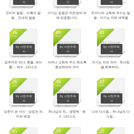
사
사
사
진리의 말씀... 미혹의 말
이기는 믿음은 어린양의 피
두아디라 교회에 주시는 말
씀... 인내의 말씀
에 반응합니다.
씀 - 이기는 자와 새벽별
16
09
01
FEB
FEB
FEB
No Image
No Image
No Image
by 서헌주목
by 서헌주목
by 서헌주목
1855
1821
1890
사
사
사
감추어진 만나, 흰돌, 새이
서머나 교회에 주신 죽도록
이기는 자의 의미 - 첫사랑
름.... 예수 그리스도
충성하라의 의미
을 회복하라...
26
18
12
JAN
JAN
JAN
No Image
No Image
No Image
by 서헌주목
by 서헌주목
by 서헌주목
1798
1908
1748
사
사
사
요한이 쓴 서신 - 상징의 의
하나님의 의... 생명력 - 예
나의 다스림... 하나님의 다
미와 배경
수 그리스도
스림...
05
29
22