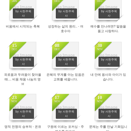
JAN
DEC
DEC
No Image
No Image
No Image
by 서헌주목
by 서헌주목
by 서헌주목
1854
1814
1934
사
사
사
비움에서 시작되는 축복
성장하는 삶의 원리.. - 여
예수를 만나려면? 말씀을
호수아
품고 사랑하다.
15
08
30
DEC
DEC
NOV
No Image
No Image
No Image
by 서헌주목
by 서헌주목
by 서헌주목
1838
1859
1794
사
사
사
외로움과 두려움이 찾아올
은혜의 무게를 아는 믿음은
내 안에 용사와 아이가 있
때.... 비움 채움 나눔의 영
교회를 세웁니다.
습니다.
성
23
17
10
NOV
NOV
NOV
No Image
No Image
No Image
by 서헌주목
by 서헌주목
by 서헌주목
1939
1782
1926
사
사
사
영적 전쟁의 승부처 - 온유
구원에 이르는 포커싱 - 주
문제는 주를 만날 기회입니
예수를 믿으라.
다.