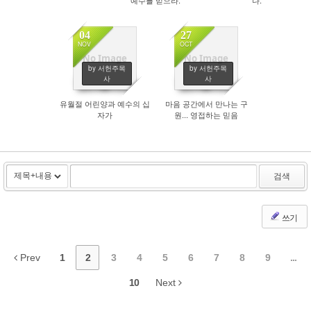
04
27
NOV
OCT
No Image
No Image
by 서헌주목
by 서헌주목
1852
1901
사
사
유월절 어린양과 예수의 십
마음 공간에서 만나는 구
자가
원... 영접하는 믿음
검색
쓰기
Prev
1
2
3
4
5
6
7
8
9
...
10
Next