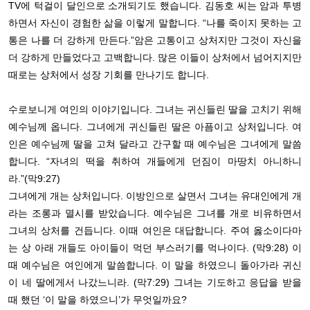
TV
에 턱걸이 달인으로 소개되기도 했습니다
.
김동호 씨는 암과 투병
하면서 자신이 경험한 삶을 이렇게 말합니다
.
“
나를 죽이지 못하는 고
통은 나를 더 강하게 만든다
.”
암은 고통이고 상처지만 그것이 자신을
더 강하게 만들었다고 고백합니다
.
많은 이들이 상처에서 넘어지지만
때로는 상처에서 성장 기회를 만나기도 합니다
.
수로보니게 여인의 이야기입니다
.
그녀는 귀신들린 딸을 고치기 위해
예수님께 옵니다
.
그녀에게 귀신들린 딸은 아픔이고 상처입니다
.
여
인은 예수님께 딸을 고쳐 달라고 간구할 때 예수님은 그녀에게 말씀
합니다
.
“
자녀의 떡을 취하여 개들에게 던짐이 마땅치 아니하니
라
.”(
막
9:27)
그녀에게 개는 상처입니다
.
이방인으로 살면서 그녀는 유대인에게 개
라는 조롱과 멸시를 받았습니다
.
예수님은 그녀를 개로 비유하면서
그녀의 상처를 건듭니다
.
이때 여인은 대답합니다
.
주여 옳소이다마
는 상 아래 개들도 아이들이 먹던 부스러기를 먹나이다
. (
막
9:28)
이
때
예수님은 여인에게 말씀합니다
.
이 말을 하였으니 돌아가라 귀신
이 네 딸에게서 나갔느니라
. (
막
7:29)
그녀는 기도하고 응답을 받을
때 했던
‘
이 말을 하였으니
’
가 무엇일까요
?