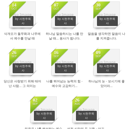
14
07
30
OCT
OCT
SEP
No Image
No Image
No Image
by 서헌주목
by 서헌주목
by 서헌주목
2739
2650
2415
사
사
사
삭개오가 돌무화과 나무에
하나님 말씀하시는 나를 만
말씀을 생각하면 말씀이 나
서 예수를 만날 때
날 때... 용사가 됩니다.
를 지켜줍니다.
26
16
09
SEP
SEP
SEP
No Image
No Image
No Image
by 서헌주목
by 서헌주목
by 서헌주목
2482
2530
2763
사
사
사
당신은 사랑받기 위해 태어
나를 뛰어넘는 능력의 힘 -
하나님의 눈 - 보시기에 좋
난 사람... 그 의미는
예수와 교감하기...
았더라...
02
26
SEP
AUG
No Image
No Image
by 서헌주목
by 서헌주목
2514
2397
사
사
믿음은 나를 해석하는 예수
성전 신앙의 두 기둥 - 야긴