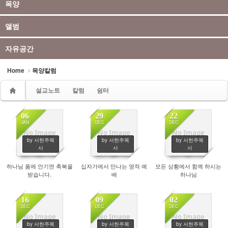
목양
앨범
자유공간
Home
목양칼럼
설교노트
칼럼
쉼터
06
29
22
JAN
DEC
DEC
No Image
No Image
No Image
by 서헌주목
by 서헌주목
by 서헌주목
2951
2530
2633
사
사
사
하나님 품에 안기면 축복을
십자가에서 만나는 영적 예
모든 상황에서 함께 하시는
받습니다.
배
하나님
16
09
02
DEC
DEC
DEC
No Image
No Image
No Image
by 서헌주목
by 서헌주목
by 서헌주목
2939
2789
2720