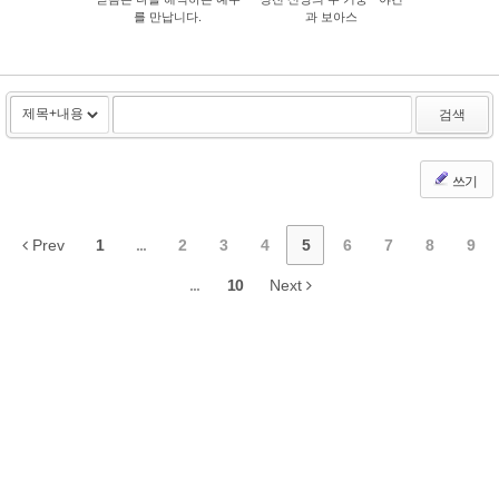
를 만납니다.
과 보아스
검색
쓰기
Prev
1
...
2
3
4
5
6
7
8
9
...
10
Next
Copyright © 2013 선운교회 All Rights Reserved. Designed by 선운
교회 (▣Tel : 062-955-0695)
▣주소 : 광주시 광산구 선운 중앙로 67번길 15
▣담임목사 : 서헌주 (010-8611-6667)
▣e-Mail : suh1004@hanmail.net