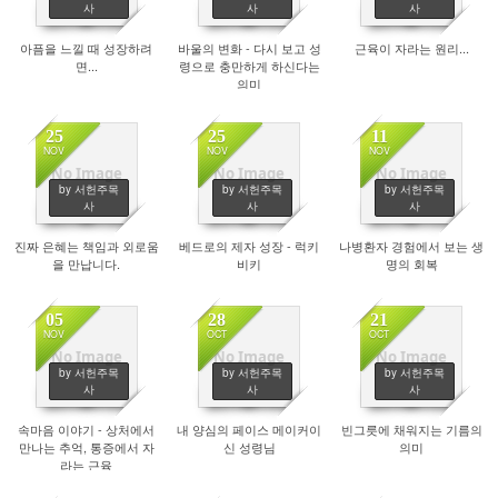
사
사
사
아픔을 느낄 때 성장하려
바울의 변화 - 다시 보고 성
근육이 자라는 원리...
면...
령으로 충만하게 하신다는
의미
25
25
11
NOV
NOV
NOV
No Image
No Image
No Image
by 서헌주목
by 서헌주목
by 서헌주목
2526
2394
2540
사
사
사
진짜 은혜는 책임과 외로움
베드로의 제자 성장 - 럭키
나병환자 경험에서 보는 생
을 만납니다.
비키
명의 회복
05
28
21
NOV
OCT
OCT
No Image
No Image
No Image
by 서헌주목
by 서헌주목
by 서헌주목
2567
2768
2908
사
사
사
속마음 이야기 - 상처에서
내 양심의 페이스 메이커이
빈그릇에 채워지는 기름의
만나는 추억, 통증에서 자
신 성령님
의미
라는 근육